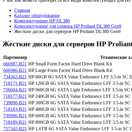
У нас Вы можете приобрести все виды комплектующих для HP Pr
Главная
Каталог оборудования
Комплектующие HP DL380
Комплектующие для сервера HP Proliant DL380 Gen9
Жесткие диски для серверов HP Proliant DL380 Gen9
Жесткие диски для серверов HP Prolian
Партномер
Технические х
666987-B21
HP Small Form Factor Hard Drive Blank Kit
666986-B21
HP Large Form Factor Hard Drive Blank Kit
734362-B21
HP 80GB 6G SATA Value Endurance LFF 3.5-in SC Ente
718171-B21
HP 120GB 6G SATA Value Endurance LFF 3.5-in SC Ent
756604-B21
HP 960GB 6G SATA Light Endurance LFF 3.5-in SC Co
718177-B21
HP 240GB 6G SATA Value Endurance LFF 3.5-in SC Ent
739890-B21
HP 300GB 6G SATA Value Endurance LFF 3.5-in SC Con
718183-B21
HP 480GB 6G SATA Value Endurance LFF 3.5-in SC Ent
739900-B21
HP 600GB 6G SATA Value Endurance LFF 3.5-in SC Con
718189-B21
HP 800GB 6G SATA Value Endurance LFF 3.5-in SC Ent
757342-B21
HP 1.6TB 6G SATA Value Endurance LFF 3.5-in SC Con