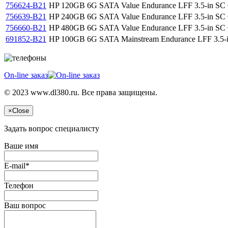
756624-B21
HP 120GB 6G SATA Value Endurance LFF 3.5-in SC Co
756639-B21
HP 240GB 6G SATA Value Endurance LFF 3.5-in SC Co
756660-B21
HP 480GB 6G SATA Value Endurance LFF 3.5-in SC Co
691852-B21
HP 100GB 6G SATA Mainstream Endurance LFF 3.5-in 
On-line заказ
© 2023 www.dl380.ru. Все права защищены.
×
Close
Задать вопрос специалисту
Ваше имя
E-mail*
Телефон
Ваш вопрос