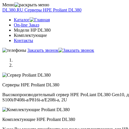
Меню
DL380.RU
Серверы НРE Prоliаnt DL380
Каталог
On-line Заказ
Модели HP DL380
Комплектующие
Контакты
Заказать звонок
Серверы НРE Prоliаnt DL380
Высокопроизводительный сервер HPE ProLiant DL380 Gen10, до 
S100i/P408i-a/P816i-a/E208i-a, 2U
Комплектующие НРE Prоliаnt DL380