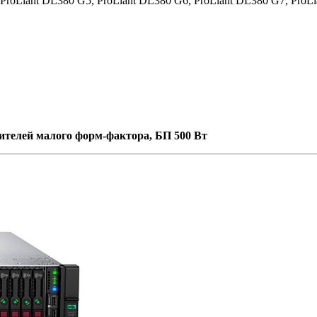
oLiant DL380 G5, ProLiant DL380 G6, ProLiant DL380 G7, ProLi
пителей малого форм-фактора, БП 500 Вт