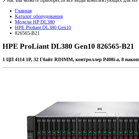
У нас Вы можете приобрести все виды комплектующих для HP Pr
Главная
Каталог оборудования
Модели HP DL380
HPE Proliant DL380 Gen10
826565-B21
HPE ProLiant DL380 Gen10 826565-B21
1 ЦП 4114 1P, 32 Гбайт RDIMM, контроллер P408i-a, 8 нако