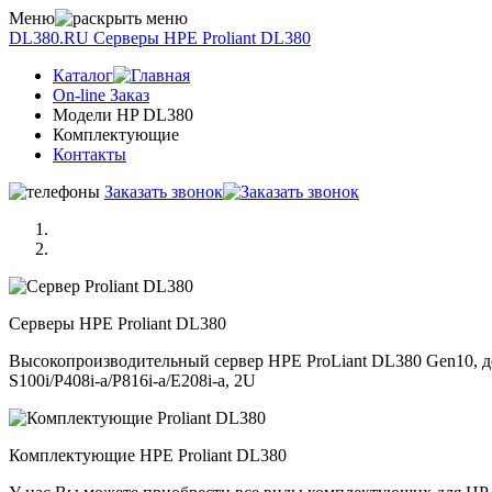
Меню
DL380.RU
Серверы НРE Prоliаnt DL380
Каталог
On-line Заказ
Модели HP DL380
Комплектующие
Контакты
Заказать звонок
Серверы НРE Prоliаnt DL380
Высокопроизводительный сервер HPE ProLiant DL380 Gen10, до 
S100i/P408i-a/P816i-a/E208i-a, 2U
Комплектующие НРE Prоliаnt DL380