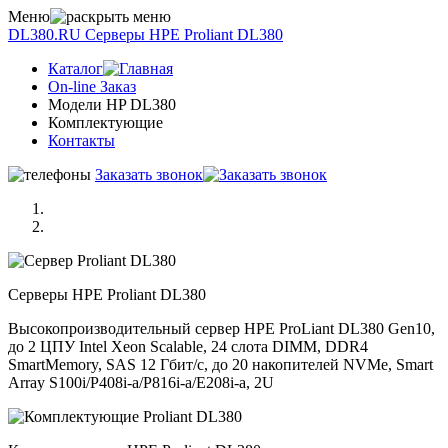
Меню
DL380.RU
Серверы НРE Prоliаnt DL380
Каталог
On-line Заказ
Модели HP DL380
Комплектующие
Контакты
Заказать звонок
Серверы НРE Prоliаnt DL380
Высокопроизводительный сервер HPE ProLiant DL380 Gen10,
до 2 ЦПУ Intel Xeon Scalable, 24 слота DIMM, DDR4
SmartMemory, SAS 12 Гбит/с, до 20 накопителей NVMe, Smart
Array S100i/P408i-a/P816i-a/E208i-a, 2U