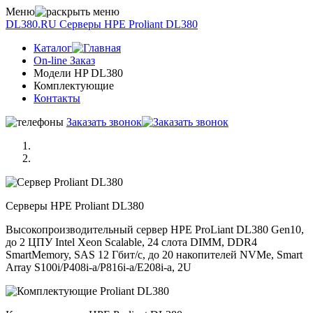
Меню
DL380.RU
Серверы НРE Prоliаnt DL380
Каталог
On-line Заказ
Модели HP DL380
Комплектующие
Контакты
Заказать звонок
Серверы НРE Prоliаnt DL380
Высокопроизводительный сервер HPE ProLiant DL380 Gen10,
до 2 ЦПУ Intel Xeon Scalable, 24 слота DIMM, DDR4
SmartMemory, SAS 12 Гбит/с, до 20 накопителей NVMe, Smart
Array S100i/P408i-a/P816i-a/E208i-a, 2U