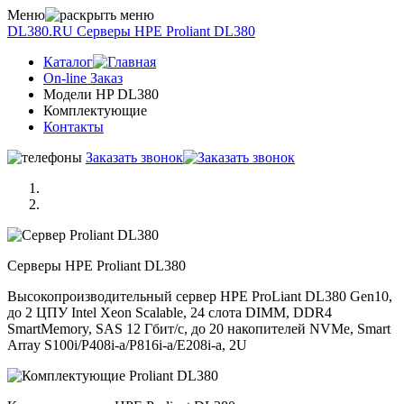
Меню
DL380.RU
Серверы НРE Prоliаnt DL380
Каталог
On-line Заказ
Модели HP DL380
Комплектующие
Контакты
Заказать звонок
Серверы НРE Prоliаnt DL380
Высокопроизводительный сервер HPE ProLiant DL380 Gen10,
до 2 ЦПУ Intel Xeon Scalable, 24 слота DIMM, DDR4
SmartMemory, SAS 12 Гбит/с, до 20 накопителей NVMe, Smart
Array S100i/P408i-a/P816i-a/E208i-a, 2U