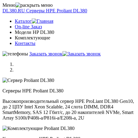
Меню
DL380.RU
Серверы НРE Prоliаnt DL380
Каталог
On-line Заказ
Модели HP DL380
Комплектующие
Контакты
Заказать звонок
Серверы НРE Prоliаnt DL380
Высокопроизводительный сервер HPE ProLiant DL380 Gen10,
до 2 ЦПУ Intel Xeon Scalable, 24 слота DIMM, DDR4
SmartMemory, SAS 12 Гбит/с, до 20 накопителей NVMe, Smart
Array S100i/P408i-a/P816i-a/E208i-a, 2U