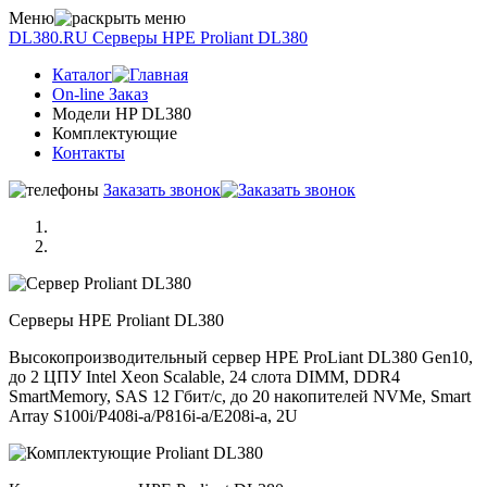
Меню
DL380.RU
Серверы НРE Prоliаnt DL380
Каталог
On-line Заказ
Модели HP DL380
Комплектующие
Контакты
Заказать звонок
Серверы НРE Prоliаnt DL380
Высокопроизводительный сервер HPE ProLiant DL380 Gen10,
до 2 ЦПУ Intel Xeon Scalable, 24 слота DIMM, DDR4
SmartMemory, SAS 12 Гбит/с, до 20 накопителей NVMe, Smart
Array S100i/P408i-a/P816i-a/E208i-a, 2U