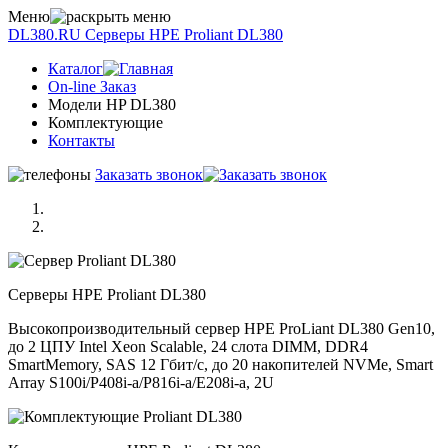
Меню
DL380.RU
Серверы НРE Prоliаnt DL380
Каталог
On-line Заказ
Модели HP DL380
Комплектующие
Контакты
Заказать звонок
Серверы НРE Prоliаnt DL380
Высокопроизводительный сервер HPE ProLiant DL380 Gen10,
до 2 ЦПУ Intel Xeon Scalable, 24 слота DIMM, DDR4
SmartMemory, SAS 12 Гбит/с, до 20 накопителей NVMe, Smart
Array S100i/P408i-a/P816i-a/E208i-a, 2U