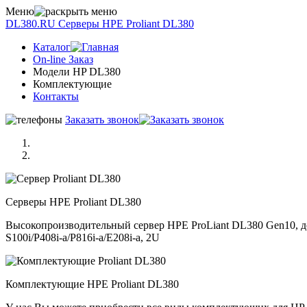
Меню
DL380.RU
Серверы НРE Prоliаnt DL380
Каталог
On-line Заказ
Модели HP DL380
Комплектующие
Контакты
Заказать звонок
Серверы НРE Prоliаnt DL380
Высокопроизводительный сервер HPE ProLiant DL380 Gen10, до 
S100i/P408i-a/P816i-a/E208i-a, 2U
Комплектующие НРE Prоliаnt DL380