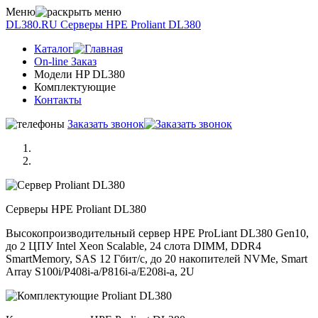
Меню
DL380.RU
Серверы НРE Prоliаnt DL380
Каталог
On-line Заказ
Модели HP DL380
Комплектующие
Контакты
Заказать звонок
Серверы НРE Prоliаnt DL380
Высокопроизводительный сервер HPE ProLiant DL380 Gen10,
до 2 ЦПУ Intel Xeon Scalable, 24 слота DIMM, DDR4
SmartMemory, SAS 12 Гбит/с, до 20 накопителей NVMe, Smart
Array S100i/P408i-a/P816i-a/E208i-a, 2U