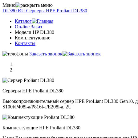
Меню
DL380.RU
Серверы НРE Prоliаnt DL380
Каталог
On-line Заказ
Модели HP DL380
Комплектующие
Контакты
Заказать звонок
Серверы НРE Prоliаnt DL380
Высокопроизводительный сервер HPE ProLiant DL380 Gen10, до 
S100i/P408i-a/P816i-a/E208i-a, 2U
Комплектующие НРE Prоliаnt DL380