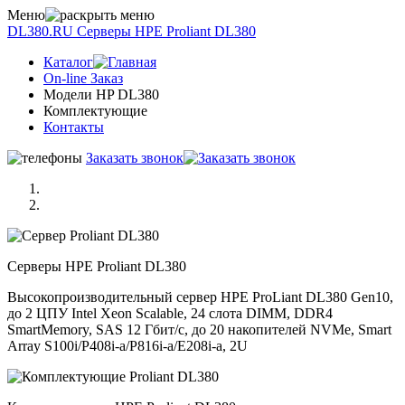
Меню
DL380.RU
Серверы НРE Prоliаnt DL380
Каталог
On-line Заказ
Модели HP DL380
Комплектующие
Контакты
Заказать звонок
Серверы НРE Prоliаnt DL380
Высокопроизводительный сервер HPE ProLiant DL380 Gen10,
до 2 ЦПУ Intel Xeon Scalable, 24 слота DIMM, DDR4
SmartMemory, SAS 12 Гбит/с, до 20 накопителей NVMe, Smart
Array S100i/P408i-a/P816i-a/E208i-a, 2U