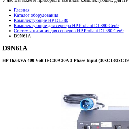
У нас Вы можете приобрести все виды комплектующих для HP Pr
Главная
Каталог оборудования
Комплектующие HP DL380
Комплектующие для сервера HP Proliant DL380 Gen9
Системы питания для серверов HP Proliant DL380 Gen9
D9N61A
D9N61A
HP 16.6kVA 400 Volt IEC309 30A 3-Phase Input (30xC13/3xC1