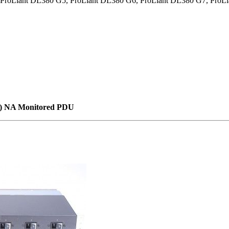
oLiant DL380 G5, ProLiant DL380 G6, ProLiant DL380 G7, ProLi
9) NA Monitored PDU