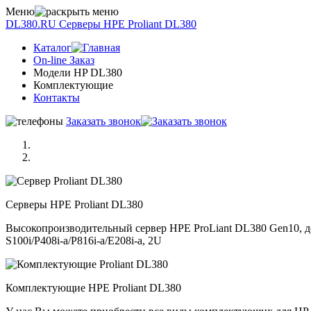
Меню
DL380.RU
Серверы НРE Prоliаnt DL380
Каталог
On-line Заказ
Модели HP DL380
Комплектующие
Контакты
Заказать звонок
Серверы НРE Prоliаnt DL380
Высокопроизводительный сервер HPE ProLiant DL380 Gen10, до 
S100i/P408i-a/P816i-a/E208i-a, 2U
Комплектующие НРE Prоliаnt DL380