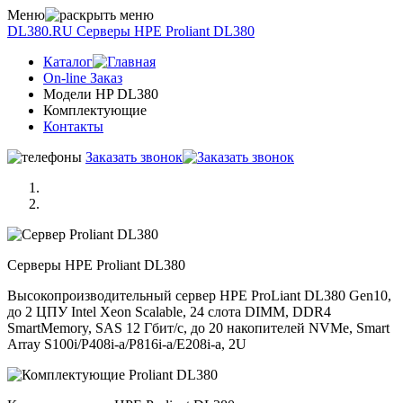
Меню
DL380.RU
Серверы НРE Prоliаnt DL380
Каталог
On-line Заказ
Модели HP DL380
Комплектующие
Контакты
Заказать звонок
Серверы НРE Prоliаnt DL380
Высокопроизводительный сервер HPE ProLiant DL380 Gen10,
до 2 ЦПУ Intel Xeon Scalable, 24 слота DIMM, DDR4
SmartMemory, SAS 12 Гбит/с, до 20 накопителей NVMe, Smart
Array S100i/P408i-a/P816i-a/E208i-a, 2U