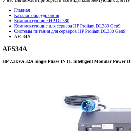
У нас Вы можете приобрести все виды комплектующих для HP Pr
Главная
Каталог оборудования
Комплектующие HP DL380
Комплектующие для сервера HP Proliant DL380 Gen9
Системы питания для серверов HP Proliant DL380 Gen9
AF534A
AF534A
HP 7.3kVA 32A Single Phase INTL Intelligent Modular Power Dis