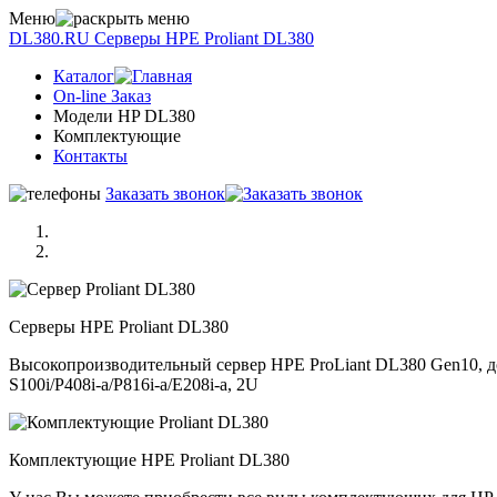
Меню
DL380.RU
Серверы НРE Prоliаnt DL380
Каталог
On-line Заказ
Модели HP DL380
Комплектующие
Контакты
Заказать звонок
Серверы НРE Prоliаnt DL380
Высокопроизводительный сервер HPE ProLiant DL380 Gen10, до 
S100i/P408i-a/P816i-a/E208i-a, 2U
Комплектующие НРE Prоliаnt DL380