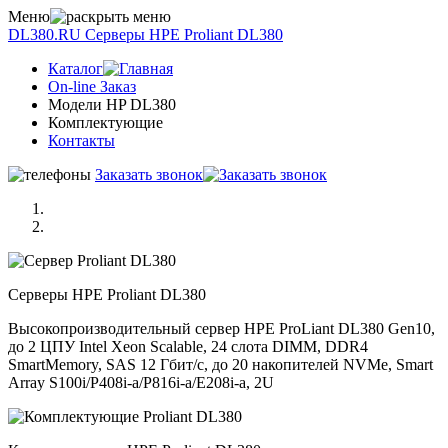
Меню
DL380.RU
Серверы НРE Prоliаnt DL380
Каталог
On-line Заказ
Модели HP DL380
Комплектующие
Контакты
Заказать звонок
Серверы НРE Prоliаnt DL380
Высокопроизводительный сервер HPE ProLiant DL380 Gen10,
до 2 ЦПУ Intel Xeon Scalable, 24 слота DIMM, DDR4
SmartMemory, SAS 12 Гбит/с, до 20 накопителей NVMe, Smart
Array S100i/P408i-a/P816i-a/E208i-a, 2U