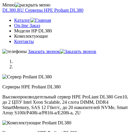
Меню
DL380.RU
Серверы НРE Prоliаnt DL380
Каталог
On-line Заказ
Модели HP DL380
Комплектующие
Контакты
Заказать звонок
Серверы НРE Prоliаnt DL380
Высокопроизводительный сервер HPE ProLiant DL380 Gen10,
до 2 ЦПУ Intel Xeon Scalable, 24 слота DIMM, DDR4
SmartMemory, SAS 12 Гбит/с, до 20 накопителей NVMe, Smart
Array S100i/P408i-a/P816i-a/E208i-a, 2U