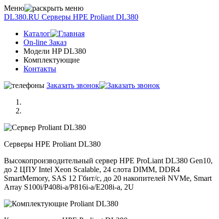
Меню
DL380.RU
Серверы НРE Prоliаnt DL380
Каталог
On-line Заказ
Модели HP DL380
Комплектующие
Контакты
Заказать звонок
Серверы НРE Prоliаnt DL380
Высокопроизводительный сервер HPE ProLiant DL380 Gen10,
до 2 ЦПУ Intel Xeon Scalable, 24 слота DIMM, DDR4
SmartMemory, SAS 12 Гбит/с, до 20 накопителей NVMe, Smart
Array S100i/P408i-a/P816i-a/E208i-a, 2U