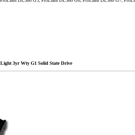
oLiant DL380 G5, ProLiant DL380 G6, ProLiant DL380 G7, ProLi
ight 3yr Wty G1 Solid State Drive