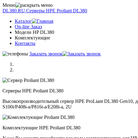
Меню
DL380.RU
Серверы НРE Prоliаnt DL380
Каталог
On-line Заказ
Модели HP DL380
Комплектующие
Контакты
Заказать звонок
Серверы НРE Prоliаnt DL380
Высокопроизводительный сервер HPE ProLiant DL380 Gen10, до 
S100i/P408i-a/P816i-a/E208i-a, 2U
Комплектующие НРE Prоliаnt DL380