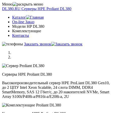
Меню
DL380.RU
Серверы НРE Prоliаnt DL380
Каталог
On-line Заказ
Модели HP DL380
Комплектующие
Контакты
Заказать звонок
Серверы НРE Prоliаnt DL380
Высокопроизводительный сервер HPE ProLiant DL380 Gen10,
до 2 ЦПУ Intel Xeon Scalable, 24 слота DIMM, DDR4
SmartMemory, SAS 12 Гбит/с, до 20 накопителей NVMe, Smart
Array S100i/P408i-a/P816i-a/E208i-a, 2U