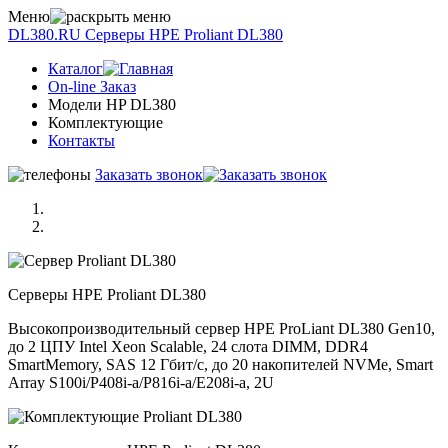
Меню
DL380.RU
Серверы НРE Prоliаnt DL380
Каталог
On-line Заказ
Модели HP DL380
Комплектующие
Контакты
Заказать звонок
Серверы НРE Prоliаnt DL380
Высокопроизводительный сервер HPE ProLiant DL380 Gen10,
до 2 ЦПУ Intel Xeon Scalable, 24 слота DIMM, DDR4
SmartMemory, SAS 12 Гбит/с, до 20 накопителей NVMe, Smart
Array S100i/P408i-a/P816i-a/E208i-a, 2U