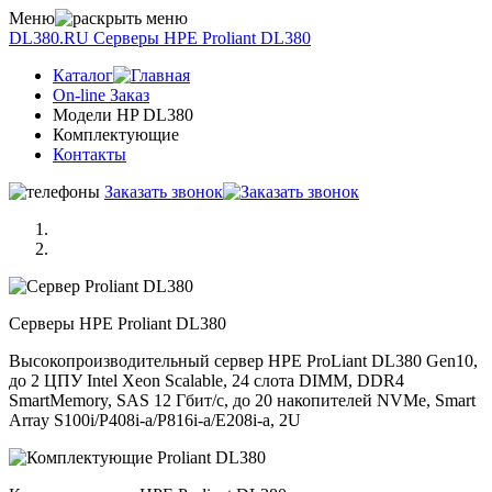
Меню
DL380.RU
Серверы НРE Prоliаnt DL380
Каталог
On-line Заказ
Модели HP DL380
Комплектующие
Контакты
Заказать звонок
Серверы НРE Prоliаnt DL380
Высокопроизводительный сервер HPE ProLiant DL380 Gen10,
до 2 ЦПУ Intel Xeon Scalable, 24 слота DIMM, DDR4
SmartMemory, SAS 12 Гбит/с, до 20 накопителей NVMe, Smart
Array S100i/P408i-a/P816i-a/E208i-a, 2U