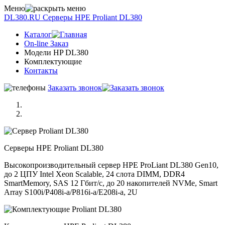
Меню
DL380.RU
Серверы НРE Prоliаnt DL380
Каталог
On-line Заказ
Модели HP DL380
Комплектующие
Контакты
Заказать звонок
Серверы НРE Prоliаnt DL380
Высокопроизводительный сервер HPE ProLiant DL380 Gen10,
до 2 ЦПУ Intel Xeon Scalable, 24 слота DIMM, DDR4
SmartMemory, SAS 12 Гбит/с, до 20 накопителей NVMe, Smart
Array S100i/P408i-a/P816i-a/E208i-a, 2U