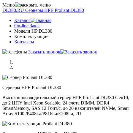
Меню
DL380.RU
Серверы НРE Prоliаnt DL380
Каталог
On-line Заказ
Модели HP DL380
Комплектующие
Контакты
Заказать звонок
Серверы НРE Prоliаnt DL380
Высокопроизводительный сервер HPE ProLiant DL380 Gen10,
до 2 ЦПУ Intel Xeon Scalable, 24 слота DIMM, DDR4
SmartMemory, SAS 12 Гбит/с, до 20 накопителей NVMe, Smart
Array S100i/P408i-a/P816i-a/E208i-a, 2U