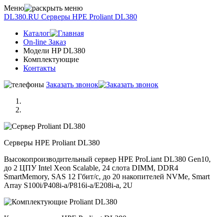
Меню
DL380.RU
Серверы НРE Prоliаnt DL380
Каталог
On-line Заказ
Модели HP DL380
Комплектующие
Контакты
Заказать звонок
Серверы НРE Prоliаnt DL380
Высокопроизводительный сервер HPE ProLiant DL380 Gen10,
до 2 ЦПУ Intel Xeon Scalable, 24 слота DIMM, DDR4
SmartMemory, SAS 12 Гбит/с, до 20 накопителей NVMe, Smart
Array S100i/P408i-a/P816i-a/E208i-a, 2U